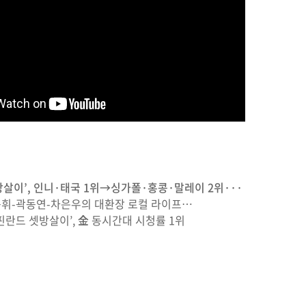
방살이’, 인니·태국 1위→싱가폴·홍콩·말레이 2위···
휘-곽동연-차은우의 대환장 로컬 라이프…
‘핀란드 셋방살이’, 金 동시간대 시청률 1위