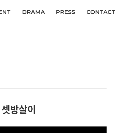
ENT
DRAMA
PRESS
CONTACT
 셋방살이