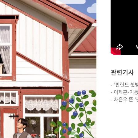
관련기사
-
‘핀란드 셋
-
이제훈-이동
-
차은우 뜬 