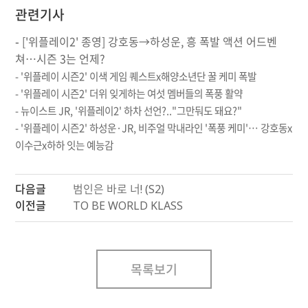
관련기사
-
['위플레이2' 종영] 강호동→하성운, 흥 폭발 액션 어드벤
쳐…시즌 3는 언제?
-
'위플레이 시즌2' 이색 게임 퀘스트x해양소년단 꿀 케미 폭발
-
'위플레이 시즌2' 더위 잊게하는 여섯 멤버들의 폭풍 활약
-
뉴이스트 JR, '위플레이2' 하차 선언?.."그만둬도 돼요?"
-
'위플레이 시즌2' 하성운·JR, 비주얼 막내라인 '폭풍 케미'… 강호동x
이수근x하하 잇는 예능감
다음글
범인은 바로 너! (S2)
이전글
TO BE WORLD KLASS
목록보기