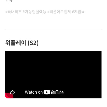
역~!
#국내최초 #가상현실예능 #액션어드벤처 #게임쇼
위플레이 (S2)