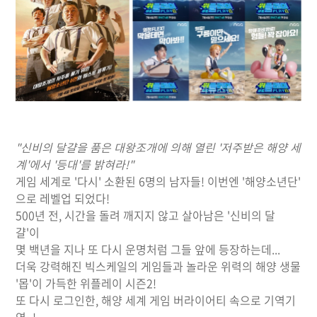
"
신비의 달걀을 품은 대왕조개에 의해 열린 '저주받은 해양 세
계'에서 '등대'를 밝혀라!"
게임 세계로 '다시' 소환된 6명의 남자들! 이번엔 '해양소년단'
으로 레벨업 되었다!
500년 전, 시간을 돌려 깨지지 않고 살아남은 '신비의 달
걀'이
몇 백년을 지나
또 다시 운명처럼 그들 앞에 등장하는데...
더욱 강력해진 빅스케일의 게임들과 놀라운 위력의 해양 생물
'몹'이 가득한
위플레이 시즌2!
또 다시 로그인한, 해양 세계 게임 버라이어티 속으로 기역기